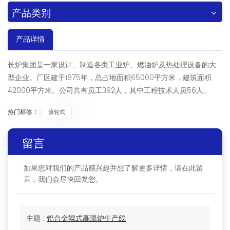
产品类别
产品详情
长炉集团是一家设计、制造各类工业炉、燃油炉及热处理设备的大
型企业。厂区建于1975年，总占地面积65000平方米，建筑面积
42000平方米。公司共有员工392人，其中工程技术人员56人。
热门标签 :
滚轮式
留言
如果您对我们的产品感兴趣并想了解更多详情，请在此留
言，我们会尽快回复您。
主题 :
铝合金辊式高温炉生产线