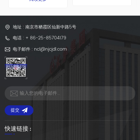
业。
地址 : 南京市栖霞区仙新中路5号
电话 : + 86-25-85704179
电子邮件 : ncl@njcjdl.com
提交
快速链接 :