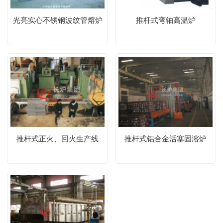
光亮实心不锈钢波纹管熔炉
推杆式弯轴高温炉
推杆式正火、回火生产线
推杆式铝合金活塞固溶炉