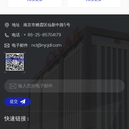
年，总占地面积65000平方
年，总占地面积65000平方
米，建筑面积42000平方米。
米，建筑面积42000平方米。
公司共有员工392人，其中工
公司共有员工392人，其中工
程技术人员56人。
程技术人员56人。
地址 : 南京市栖霞区仙新中路5号
电话 : + 86-25-85704179
电子邮件 : ncl@njcjdl.com
提交
快速链接 :