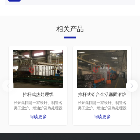
相关产品
推杆式热处理线
推杆式铝合金活塞固溶炉
长炉集团是一家设计、制造各
长炉集团是一家设计、制造各
类工业炉、燃油炉及热处理设
类工业炉、燃油炉及热处理设
备的大型企业。厂区建于1975
备的大型企业。厂区建于1975
阅读更多
阅读更多
年，总占地面积65000平方
年，总占地面积65000平方
米，建筑面积42000平方米。
米，建筑面积42000平方米。
公司共有员工392人，其中工
公司共有员工392人，其中工
程技术人员56人。
程技术人员56人。