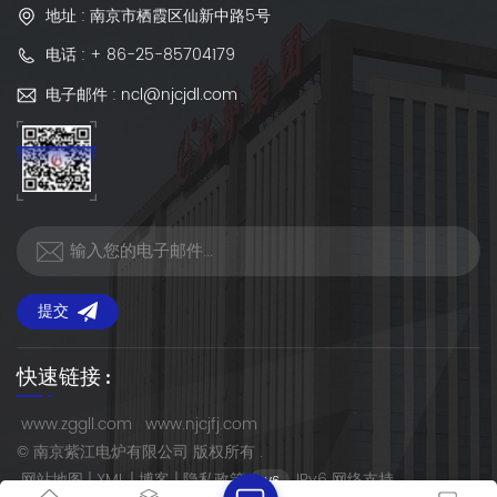
地址 : 南京市栖霞区仙新中路5号
电话 : + 86-25-85704179
电子邮件 : ncl@njcjdl.com
提交
快速链接 :
www.zggll.com
www.njcjfj.com
© 南京紫江电炉有限公司 版权所有 .
网站地图
|
XML
|
博客
|
隐私政策
IPv6 网络支持