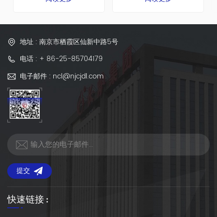
年，总占地面积65000平方
年，总占地面积65000平方
米，建筑面积42000平方米。
米，建筑面积42000平方米。
公司共有员工392人，其中工
公司共有员工392人，其中工
程技术人员56人。
程技术人员56人。
地址 : 南京市栖霞区仙新中路5号
电话 : + 86-25-85704179
电子邮件 : ncl@njcjdl.com
提交
快速链接 :