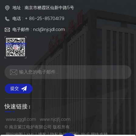
地址 : 南京市栖霞区仙新中路5号
电话 : + 86-25-85704179
电子邮件 : ncl@njcjdl.com
提交
快速链接 :
www.zggll.com
www.njcjfj.com
© 南京紫江电炉有限公司 版权所有 .
网站地图
|
XML
|
博客
|
隐私政策
IPv6 网络支持