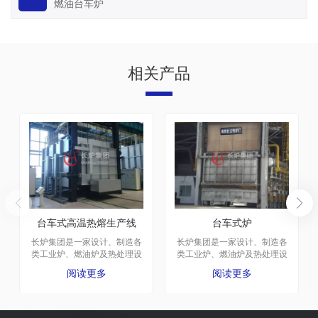
燃油台车炉
相关产品
台车式高温热熔生产线
台车式炉
长炉集团是一家设计、制造各
长炉集团是一家设计、制造各
类工业炉、燃油炉及热处理设
类工业炉、燃油炉及热处理设
备的大型企业。厂区建于1975
备的大型企业。厂区建于1975
阅读更多
阅读更多
年，总占地面积65000平方
年，总占地面积65000平方
米，建筑面积42000平方米。
米，建筑面积42000平方米。
公司共有员工392人，其中工
公司共有员工392人，其中工
程技术人员56人。
程技术人员56人。