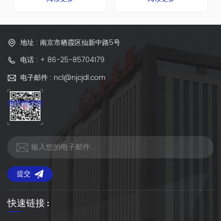
年，总占地面积65000平方
年，总占地面积65000平方
米，建筑面积42000平方米。
米，建筑面积42000平方米。
公司共有员工392人，其中工
公司共有员工392人，其中工
程技术人员56人。
程技术人员56人。
地址 : 南京市栖霞区仙新中路5号
电话 : + 86-25-85704179
电子邮件 : ncl@njcjdl.com
提交
快速链接 :